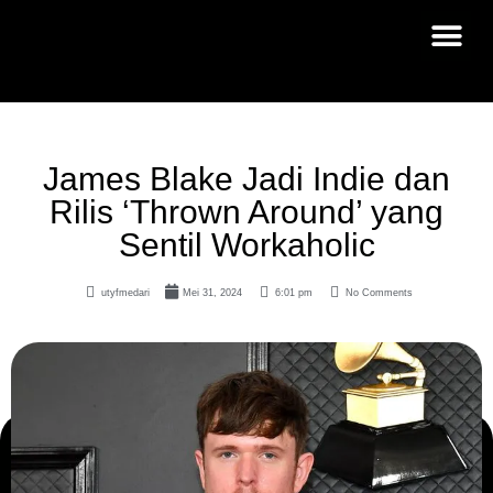
James Blake Jadi Indie dan
Rilis ‘Thrown Around’ yang
Sentil Workaholic
utyfmedari
Mei 31, 2024
6:01 pm
No Comments