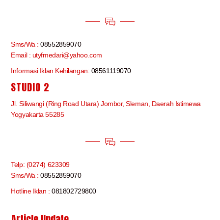
Sms/Wa :
08552859070
Email : utyfmedari@yahoo.com
Informasi Iklan Kehilangan:
08561119070
STUDIO 2
Jl. Siliwangi (Ring Road Utara) Jombor, Sleman, Daerah Istimewa
Yogyakarta 55285
Telp: (0274) 623309
Sms/Wa :
08552859070
Hotline Iklan :
081802729800
Article Update