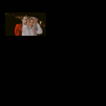
Rekor dengan Lagu Solo
New Hope Club ‘Trouble
Pertama Seven
In Paradise’
Tampil di Coachella,
Jackson Wang Rilis ‘Slow’
Bareng Ciara