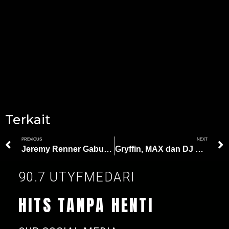
Terkait
PREVIOUS
NEXT
Jeremy Renner Gabung Knives Out 3, Proyek Pertama Sejak Kecelakaan
Gryffin, MAX dan DJ Disco Lines Menikmati Keindahan Tepi Pantai dalam Video Musik ‘MAGNET’
90.7 UTYFMEDARI
HITS TANPA HENTI