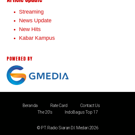
Streaming
News Update
New Hits
Kabar Kampus
POWERED BY
Beranda
Rate Card
Contact Us
The 20’s
IndoBagus Top 17
© PT. Radio Siaran D.I. Medari 2026