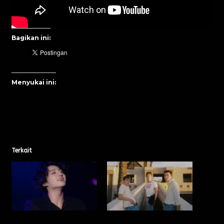
Bagikan ini:
Menyukai ini:
Terkait
Jungkook BTS Cetak
Makna di Balik Lagu Baru