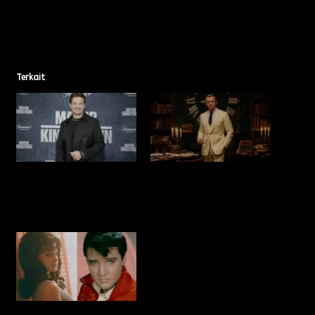
Terkait
Jeremy Renner Gabung
Wake Up Dead Man –
Knives Out 3, Proyek
Knives Out 3 Umumkan
Pertama Sejak
Tanggal Tayang di
Kecelakaan
Netflix!
Trailer Perdana Priscilla,