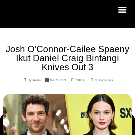
Josh O’Connor-Cailee Spaeny
Ikut Daniel Craig Bintangi
Knives Out 3
utyfmedari
Mei 29, 2024
2:18 pm
No Comments