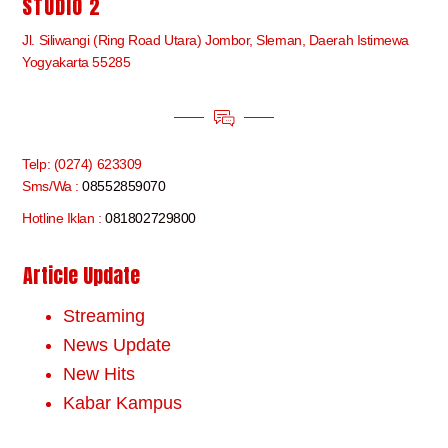
STUDIO 2
Jl. Siliwangi (Ring Road Utara) Jombor, Sleman, Daerah Istimewa
Yogyakarta 55285
Telp: (0274) 623309
Sms/Wa :
08552859070
Hotline Iklan :
081802729800
Article Update
Streaming
News Update
New Hits
Kabar Kampus