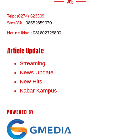
Telp: (0274) 623309
Sms/Wa :
08552859070
Hotline Iklan :
081802729800
Article Update
Streaming
News Update
New Hits
Kabar Kampus
POWERED BY