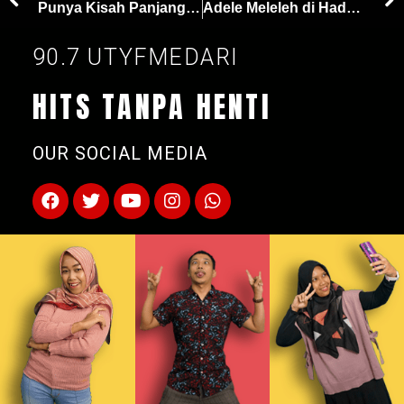
Punya Kisah Panjang, Coldplay Meluncurkan Jersey Barcelona yang Baru
Adele Meleleh di Hadapan Céline Dion Atas Kehadirannya di Las Vegas: Celine Aku Sangat Mencintaimu!
90.7 UTYFMEDARI
HITS TANPA HENTI
OUR SOCIAL MEDIA