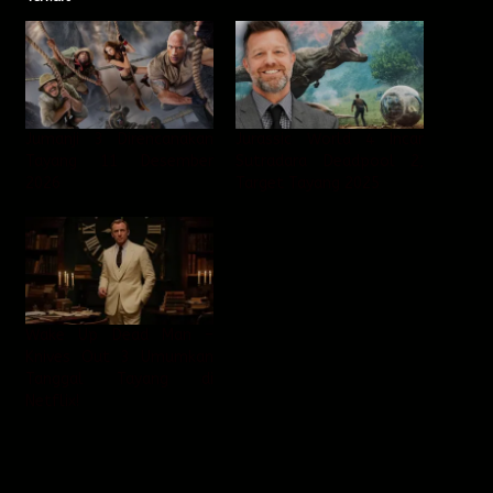
Jumanji 3 Direncanakan
Jurassic World 4 Incar
Tayang 11 Desember
Sutradara Deadpool 2,
2026
Target Tayang 2025
Wake Up Dead Man –
Knives Out 3 Umumkan
Tanggal Tayang di
Netflix!