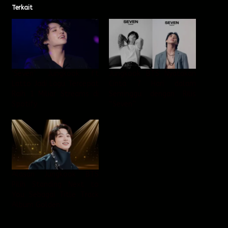
Terkait
‘Seven’ Jungkook ft
Jungkook BTS Nyatakan
Latto Jadi Lagu Tercepat
Cinta 7 Hari dalam
Raih 1 Miliar Streams di
Seminggu dengan Rilis
Spotify
“Seven”
Alasan Jungkook BTS
Pilih Standing Next to
You Sebagai Title Track
Album Golden