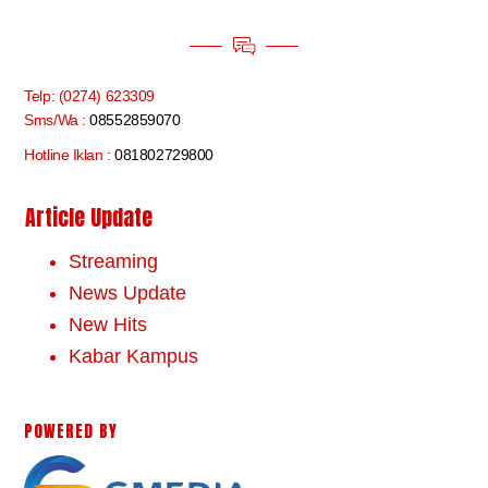
Telp: (0274) 623309
Sms/Wa :
08552859070
Hotline Iklan :
081802729800
Article Update
Streaming
News Update
New Hits
Kabar Kampus
POWERED BY