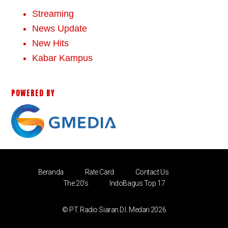
Streaming
News Update
New Hits
Kabar Kampus
POWERED BY
Beranda
Rate Card
Contact Us
The 20’s
IndoBagus Top 17
© PT. Radio Siaran D.I. Medari 2026