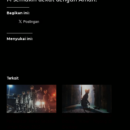
Bagikan ini:
Menyukai ini:
Terkait
12.12: The Day Jadi
Film Animasi Tanpa
Perwakilan Korea Selatan
Dialog, “Flow” Tayang di
untuk Oscar 2025
Bioskop