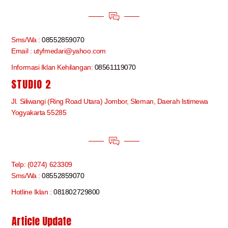
Sms/Wa :
08552859070
Email : utyfmedari@yahoo.com
Informasi Iklan Kehilangan:
08561119070
STUDIO 2
Jl. Siliwangi (Ring Road Utara) Jombor, Sleman, Daerah Istimewa
Yogyakarta 55285
Telp: (0274) 623309
Sms/Wa :
08552859070
Hotline Iklan :
081802729800
Article Update