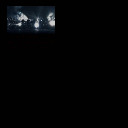
Jumlah Penonton 12.12:
The Day Meroket Buntut
Drama Darurat Militer