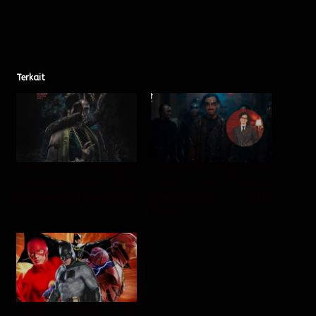
Terkait
Trailer Perdana
The Shadow Strays Akan
Tampilkan Awal Mula
Tayang di Toronto
Badarawuhi di Desa Penari
International Film
Festival
Trailer Perdana The