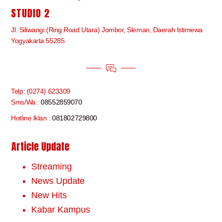
STUDIO 2
Jl. Siliwangi (Ring Road Utara) Jombor, Sleman, Daerah Istimewa
Yogyakarta 55285
Telp: (0274) 623309
Sms/Wa :
08552859070
Hotline Iklan :
081802729800
Article Update
Streaming
News Update
New Hits
Kabar Kampus