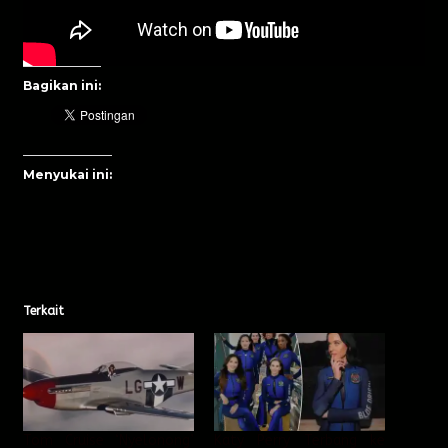
Bagikan ini:
Menyukai ini:
Terkait
Tom Cruise ‘Nyelonong’
Katy Perry Terbang ke