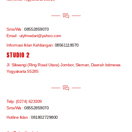
Sms/Wa :
08552859070
Email : utyfmedari@yahoo.com
Informasi Iklan Kehilangan:
08561119070
STUDIO 2
Jl. Siliwangi (Ring Road Utara) Jombor, Sleman, Daerah Istimewa
Yogyakarta 55285
Telp: (0274) 623309
Sms/Wa :
08552859070
Hotline Iklan :
081802729800