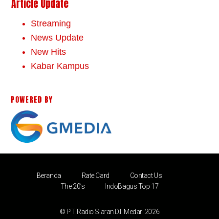
Article Update
Streaming
News Update
New Hits
Kabar Kampus
POWERED BY
Beranda
Rate Card
Contact Us
The 20’s
IndoBagus Top 17
© PT. Radio Siaran D.I. Medari 2026