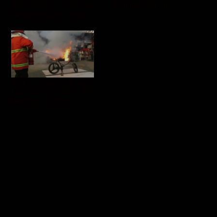
Bawa Pesawat ke Konser
Luar Angkasa Hari Ini
Penobatan Raja Charles
Baterai Sering Meledak,
Keamanan Sepeda Listrik
Mendapat Sorotan