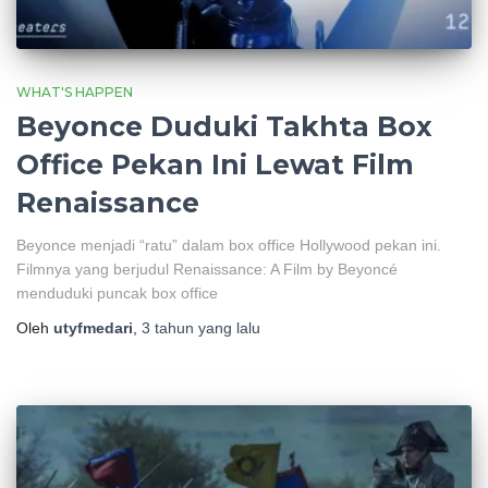
WHAT'S HAPPEN
Beyonce Duduki Takhta Box
Office Pekan Ini Lewat Film
Renaissance
Beyonce menjadi “ratu” dalam box office Hollywood pekan ini.
Filmnya yang berjudul Renaissance: A Film by Beyoncé
menduduki puncak box office
Oleh
utyfmedari
,
3 tahun
yang lalu