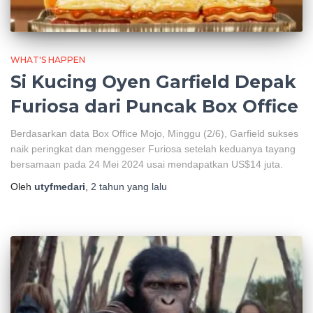
WHAT'S HAPPEN
Si Kucing Oyen Garfield Depak
Furiosa dari Puncak Box Office
Berdasarkan data Box Office Mojo, Minggu (2/6), Garfield sukses
naik peringkat dan menggeser Furiosa setelah keduanya tayang
bersamaan pada 24 Mei 2024 usai mendapatkan US$14 juta.
Oleh
utyfmedari
,
2 tahun
yang lalu