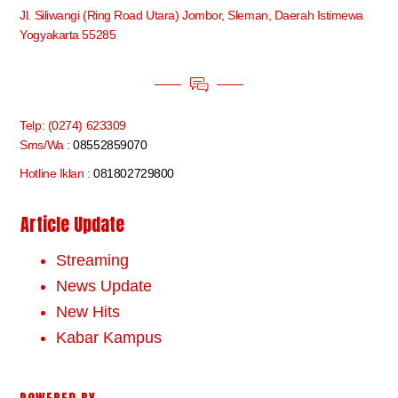
Jl. Siliwangi (Ring Road Utara) Jombor, Sleman, Daerah Istimewa
Yogyakarta 55285
Telp: (0274) 623309
Sms/Wa :
08552859070
Hotline Iklan :
081802729800
Article Update
Streaming
News Update
New Hits
Kabar Kampus