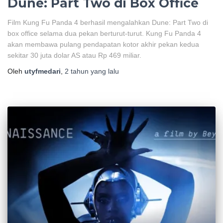
Dune: Part Two di Box Office
Film Kung Fu Panda 4 berhasil mengalahkan Dune: Part Two di
box office selama dua pekan berturut-turut. Kung Fu Panda 4
akan membawa pulang pendapatan kotor akhir pekan kedua
sekitar 30 juta dolar AS atau Rp 469 miliar.
Oleh
utyfmedari
,
2 tahun
yang lalu