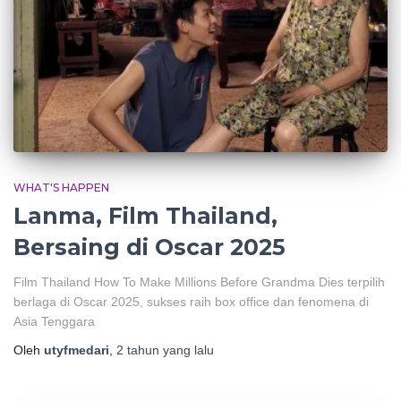
WHAT'S HAPPEN
Lanma, Film Thailand,
Bersaing di Oscar 2025
Film Thailand How To Make Millions Before Grandma Dies terpilih
berlaga di Oscar 2025, sukses raih box office dan fenomena di
Asia Tenggara
Oleh
utyfmedari
,
2 tahun
yang lalu