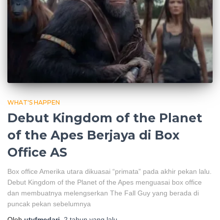
WHAT'S HAPPEN
Debut Kingdom of the Planet
of the Apes Berjaya di Box
Office AS
Box office Amerika utara dikuasai “primata” pada akhir pekan lalu.
Debut Kingdom of the Planet of the Apes menguasai box office
dan membuatnya melengserkan The Fall Guy yang berada di
puncak pekan sebelumnya
Oleh
utyfmedari
,
2 tahun
yang lalu