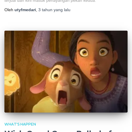
terjual dan kini masuk penayangan pekan kedua.
Oleh
utyfmedari
,
3 tahun
yang lalu
WHAT'S HAPPEN