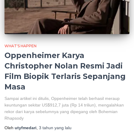
WHAT'S HAPPEN
Oppenheimer Karya
Christopher Nolan Resmi Jadi
Film Biopik Terlaris Sepanjang
Masa
Sampai artikel ini ditulis, Oppenheimer telah berhasil meraup
keuntungan sekitar US$912,7 juta (Rp 14 triliun), mengalahkan
rekor dari karya sebelumnya yang dipegang oleh Bohemian
Rhapsody
Oleh
utyfmedari
,
3 tahun
yang lalu