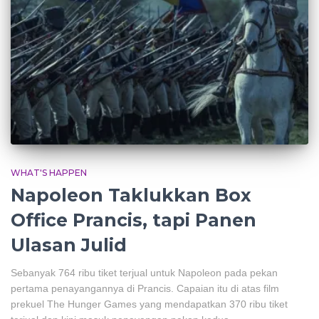
WHAT'S HAPPEN
Napoleon Taklukkan Box
Office Prancis, tapi Panen
Ulasan Julid
Sebanyak 764 ribu tiket terjual untuk Napoleon pada pekan
pertama penayangannya di Prancis. Capaian itu di atas film
prekuel The Hunger Games yang mendapatkan 370 ribu tiket