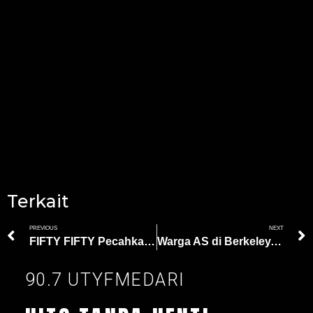
Terkait
PREVIOUS
NEXT
FIFTY FIFTY Pecahkan Rekor BLACKPINK di Billboard Hot 100
Warga AS di Berkeley, California, Nonton Pentas Wayang Kulit
90.7 UTYFMEDARI