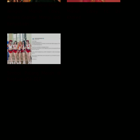
Rilis Yes, And? Versi Remix
Big Energy – Latto,
dengan Mariah Carey,
Mariah Carey ft. DJ
Ariana Grande: Mimpi Jadi
Khaled
Kenyataan
Agensi Minta Maaf soal
Simbol Palang Merah di
Kostum (G)I-DLE