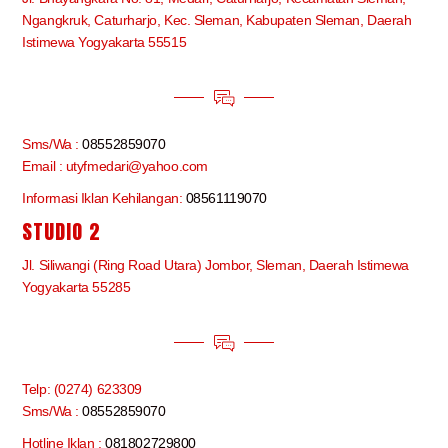
Ngangkruk, Caturharjo, Kec. Sleman, Kabupaten Sleman, Daerah
Istimewa Yogyakarta 55515
Sms/Wa :
08552859070
Email : utyfmedari@yahoo.com
Informasi Iklan Kehilangan:
08561119070
STUDIO 2
Jl. Siliwangi (Ring Road Utara) Jombor, Sleman, Daerah Istimewa
Yogyakarta 55285
Telp: (0274) 623309
Sms/Wa :
08552859070
Hotline Iklan :
081802729800