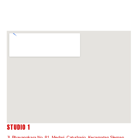
STUDIO 1
Jl. Bhayangkara No. 81, Medari, Caturharjo, Kecamatan Sleman,