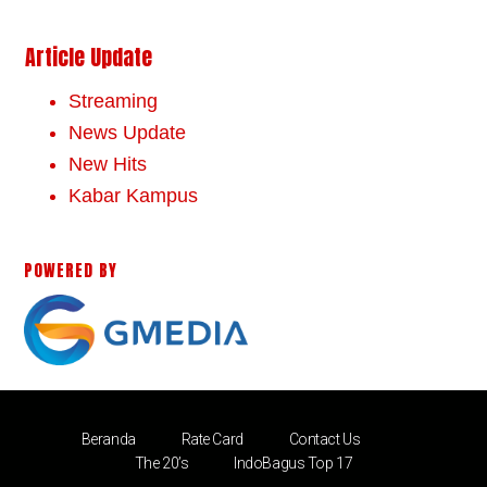
Article Update
Streaming
News Update
New Hits
Kabar Kampus
POWERED BY
Beranda
Rate Card
Contact Us
The 20’s
IndoBagus Top 17