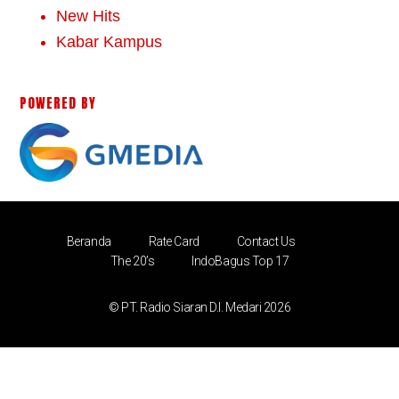
New Hits
Kabar Kampus
POWERED BY
Beranda
Rate Card
Contact Us
The 20’s
IndoBagus Top 17
© PT. Radio Siaran D.I. Medari 2026