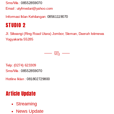
Sms/Wa :
08552859070
Email : utyfmedari@yahoo.com
Informasi Iklan Kehilangan:
08561119070
STUDIO 2
Jl. Siliwangi (Ring Road Utara) Jombor, Sleman, Daerah Istimewa
Yogyakarta 55285
Telp: (0274) 623309
Sms/Wa :
08552859070
Hotline Iklan :
081802729800
Article Update
Streaming
News Update