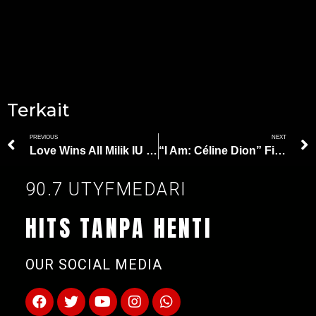
Terkait
PREVIOUS
NEXT
Love Wins All Milik IU Jadi Lagu Pertama yang Raih Predikat ‘Perfect All Kill’ di 2024
“I Am: Céline Dion” Film Dokumenter Perjuangan Celine Dion Melawan Stiff Person Syndrome
90.7 UTYFMEDARI
HITS TANPA HENTI
OUR SOCIAL MEDIA