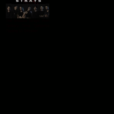
The Shadow Strays, Film
Terbaru Timo Tjahjanto
Tayang 17 Oktober