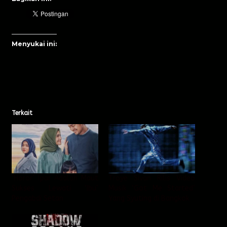
Menyukai ini:
Terkait
‘Horor’ Ipar Adalah Maut
Troye Sivan Rilis Video
Sukses Lewati ‘Ibu’
Musik ‘Got Me Started’
Pengabdi Setan
Yang Syuting di Bangkok