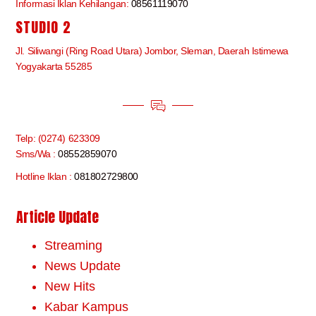
Informasi Iklan Kehilangan:
08561119070
STUDIO 2
Jl. Siliwangi (Ring Road Utara) Jombor, Sleman, Daerah Istimewa
Yogyakarta 55285
Telp: (0274) 623309
Sms/Wa :
08552859070
Hotline Iklan :
081802729800
Article Update
Streaming
News Update
New Hits
Kabar Kampus