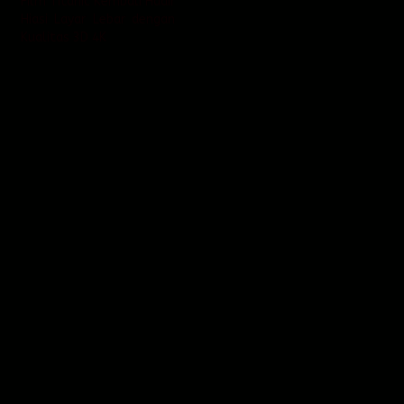
Film Titanic Kembali Hadir
Hiasi Layar Lebar dengan
Kualitas 3D 4K