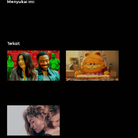
Menyukai ini:
Terkait
Dipuji Kritikus, Skor Serial
Si Kucing Oyen Garfield
Mr. & Mrs. Smith Lampaui
Depak Furiosa dari Puncak
Versi Film
Box Office