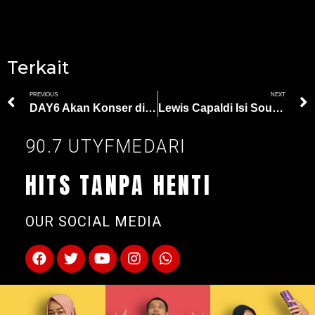
Terkait
PREVIOUS
NEXT
DAY6 Akan Konser di Bali, Surabaya, dan Jakarta Oktober 2024
Lewis Capaldi Isi Soundtrack Film “It Ends With Us” dengan ‘Love The Hell Out Of You’
90.7 UTYFMEDARI
HITS TANPA HENTI
OUR SOCIAL MEDIA