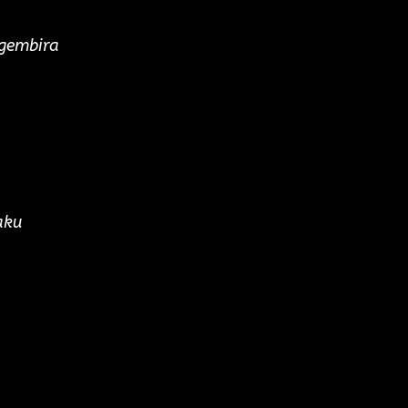
gembira
aku