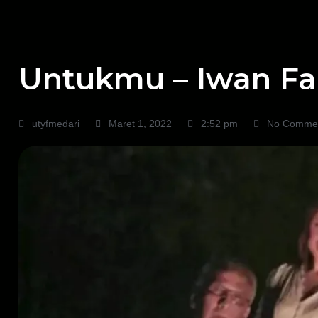
Untukmu – Iwan Fal
utyfmedari
Maret 1, 2022
2:52 pm
No Comme