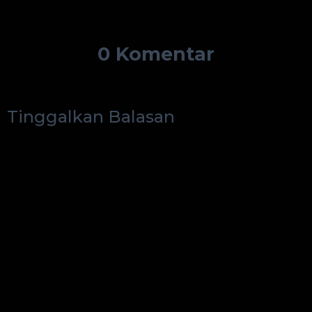
0 Komentar
Tinggalkan Balasan