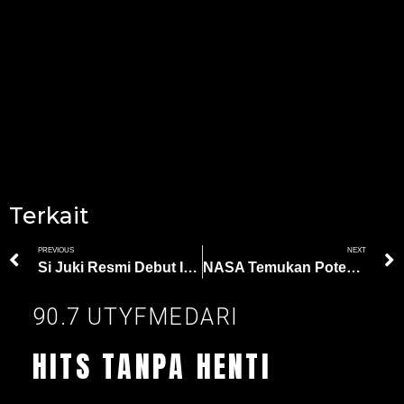
Terkait
PREVIOUS
NEXT
Si Juki Resmi Debut Internasional di Malaysia Lewat Komik Pintar dalam Dua Bahasa
NASA Temukan Potensi Kehidupan di Mars
90.7 UTYFMEDARI
HITS TANPA HENTI