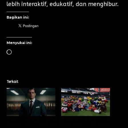
lebih interaktif, edukatif, dan menghibur.
Bagikan ini:
Menyukai ini:
Terkait
Trailer James Bond
Mendalami Karakter di
Buatan AI Tampilkan
Bootcamp Pelatihan