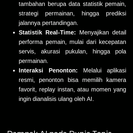
tambahan berupa data statistik pemain,
strategi permainan, hingga prediksi
jalannya pertandingan.
Statistik Real-Time:
Menyajikan detail
performa pemain, mulai dari kecepatan
servis, akurasi pukulan, hingga pola
permainan.
Interaksi Penonton:
Melalui aplikasi
resmi, penonton bisa memilih kamera
favorit, replay instan, atau momen yang
ingin dianalisis ulang oleh AI.